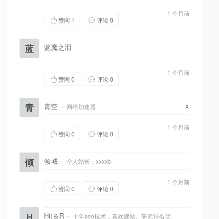
1 个月前
赞同
1
评论 0
蓝
蓝魔之泪
1 个月前
赞同
0
评论 0
x
青
青空
·
网络加速器
1 个月前
赞同
0
评论 0
倾
倾城
·
个人站长，xxxxb
1 个月前
赞同
0
评论 0
H
Hit＆R
·
十年seo技术，喜欢建站、研究排名优