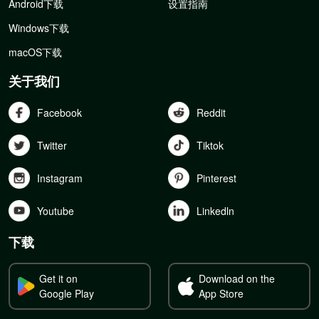
Android下载
设置指南
Windows下载
macOS下载
关于我们
Facebook
Reddit
Twitter
Tiktok
Instagram
Pinterest
Youtube
Linkedln
下载
Get it on
Download on the
Google Play
App Store