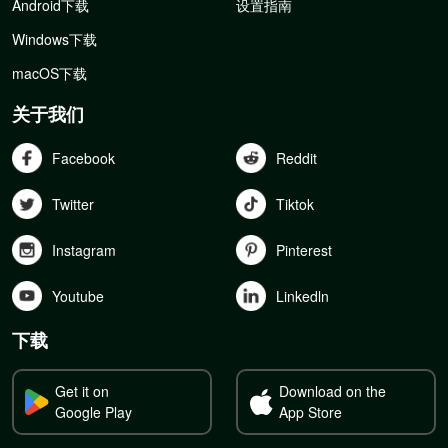
Android下载
设置指南
Windows下载
macOS下载
关于我们
Facebook
Reddit
Twitter
Tiktok
Instagram
Pinterest
Youtube
Linkedln
下载
Get it on
Download on the
Google Play
App Store