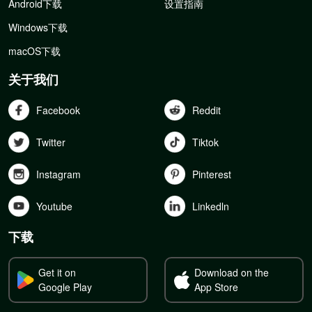
Android下载
设置指南
Windows下载
macOS下载
关于我们
Facebook
Reddit
Twitter
Tiktok
Instagram
Pinterest
Youtube
Linkedln
下载
Get it on
Download on the
Google Play
App Store