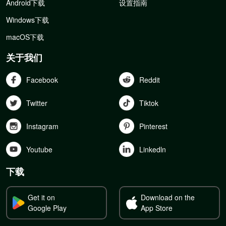
Android下载
设置指南
Windows下载
macOS下载
关于我们
Facebook
Reddit
Twitter
Tiktok
Instagram
Pinterest
Youtube
Linkedln
下载
Get it on
Download on the
Google Play
App Store