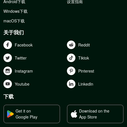
Android下载
设置指南
Windows下载
macOS下载
关于我们
Facebook
Reddit
Twitter
Tiktok
Instagram
Pinterest
Youtube
Linkedln
下载
Get it on
Download on the
Google Play
App Store