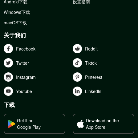
Android下载
设置指南
Windows下载
macOS下载
关于我们
Facebook
Reddit
Twitter
Tiktok
Instagram
Pinterest
Youtube
Linkedln
下载
Get it on
Download on the
Google Play
App Store