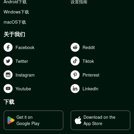
Android下载
设置指南
Windows下载
macOS下载
关于我们
Facebook
Reddit
Twitter
Tiktok
Instagram
Pinterest
Youtube
Linkedln
下载
Get it on
Download on the
Google Play
App Store