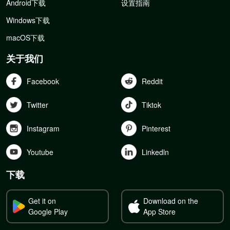
Android下载
设置指南
Windows下载
macOS下载
关于我们
Facebook
Reddit
Twitter
Tiktok
Instagram
Pinterest
Youtube
Linkedln
下载
Get it on
Download on the
Google Play
App Store