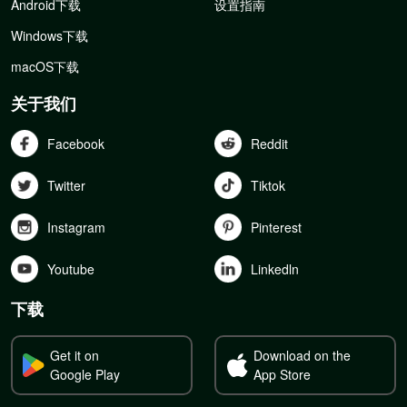
Android下载
设置指南
Windows下载
macOS下载
关于我们
Facebook
Reddit
Twitter
Tiktok
Instagram
Pinterest
Youtube
Linkedln
下载
Get it on
Download on the
Google Play
App Store