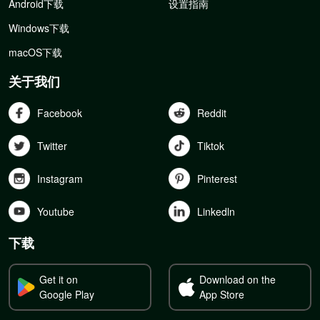
Android下载
设置指南
Windows下载
macOS下载
关于我们
Facebook
Reddit
Twitter
Tiktok
Instagram
Pinterest
Youtube
Linkedln
下载
Get it on
Download on the
Google Play
App Store