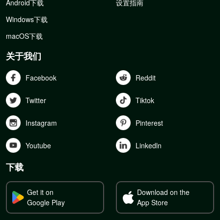
Android下载
设置指南
Windows下载
macOS下载
关于我们
Facebook
Reddit
Twitter
Tiktok
Instagram
Pinterest
Youtube
Linkedln
下载
Get it on
Download on the
Google Play
App Store