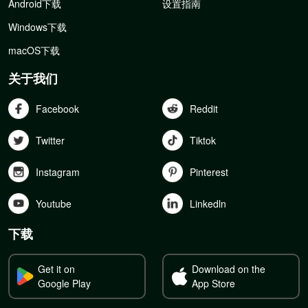
Android下载
设置指南
Windows下载
macOS下载
关于我们
Facebook
Reddit
Twitter
Tiktok
Instagram
Pinterest
Youtube
Linkedln
下载
Get it on
Download on the
Google Play
App Store