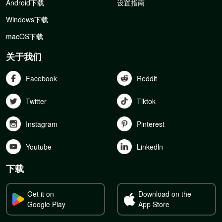
Android下载
设置指南
Windows下载
macOS下载
关于我们
Facebook
Reddit
Twitter
Tiktok
Instagram
Pinterest
Youtube
Linkedln
下载
Get it on
Download on the
Google Play
App Store