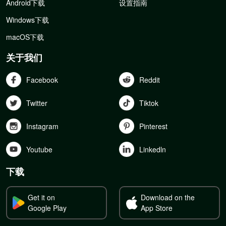
Android下载
设置指南
Windows下载
macOS下载
关于我们
Facebook
Reddit
Twitter
Tiktok
Instagram
Pinterest
Youtube
Linkedln
下载
Get it on
Download on the
Google Play
App Store