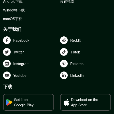
Android下载
设置指南
Windows下载
macOS下载
关于我们
Facebook
Reddit
Twitter
Tiktok
Instagram
Pinterest
Youtube
Linkedln
下载
Get it on
Download on the
Google Play
App Store