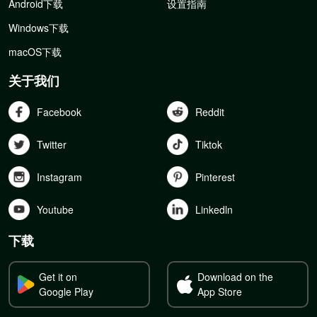
Android下载
设置指南
Windows下载
macOS下载
关于我们
Facebook
Reddit
Twitter
Tiktok
Instagram
Pinterest
Youtube
Linkedln
下载
Get it on
Download on the
Google Play
App Store