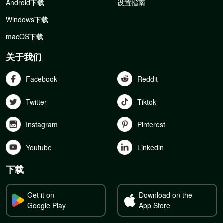
Android下载
设置指南
Windows下载
macOS下载
关于我们
Facebook
Reddit
Twitter
Tiktok
Instagram
Pinterest
Youtube
Linkedln
下载
Get it on
Download on the
Google Play
App Store