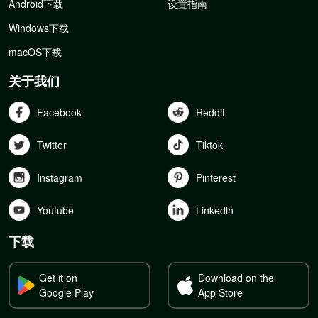
Android下载
设置指南
Windows下载
macOS下载
关于我们
Facebook
Reddit
Twitter
Tiktok
Instagram
Pinterest
Youtube
Linkedln
下载
Get it on
Download on the
Google Play
App Store