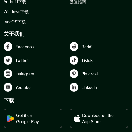
Android下载
设置指南
Windows下载
macOS下载
关于我们
Facebook
Reddit
Twitter
Tiktok
Instagram
Pinterest
Youtube
Linkedln
下载
Get it on
Download on the
Google Play
App Store