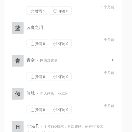
1 个月前
赞同
1
评论 0
蓝
蓝魔之泪
1 个月前
赞同
0
评论 0
x
青
青空
·
网络加速器
1 个月前
赞同
0
评论 0
倾
倾城
·
个人站长，xxxxb
1 个月前
赞同
0
评论 0
H
Hit＆R
·
十年seo技术，喜欢建站、研究排名优