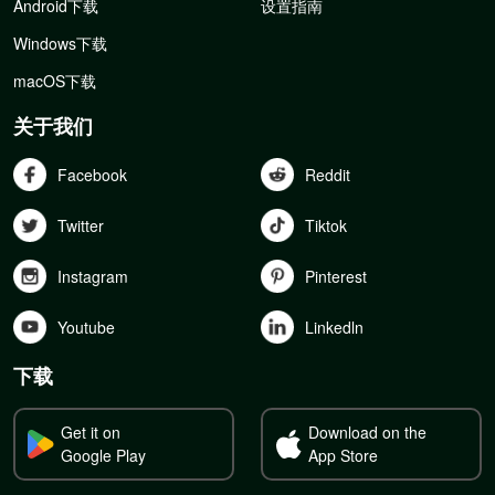
Android下载
设置指南
Windows下载
macOS下载
关于我们
Facebook
Reddit
Twitter
Tiktok
Instagram
Pinterest
Youtube
Linkedln
下载
Get it on
Download on the
Google Play
App Store