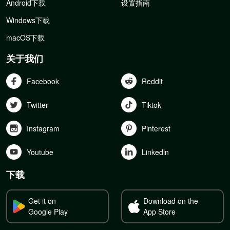
Android下载
设置指南
Windows下载
macOS下载
关于我们
Facebook
Reddit
Twitter
Tiktok
Instagram
Pinterest
Youtube
Linkedln
下载
Get it on
Download on the
Google Play
App Store