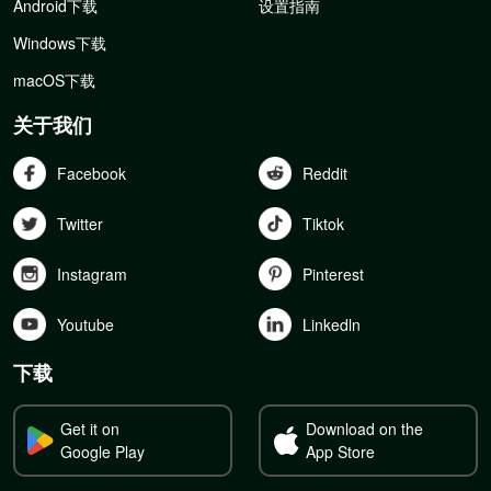
Android下载
设置指南
Windows下载
macOS下载
关于我们
Facebook
Reddit
Twitter
Tiktok
Instagram
Pinterest
Youtube
Linkedln
下载
Get it on
Download on the
Google Play
App Store