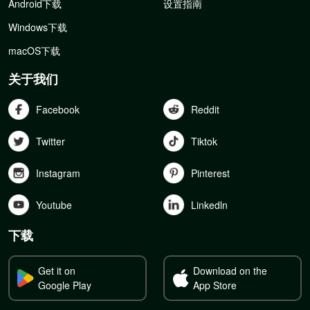
Android下载
设置指南
Windows下载
macOS下载
关于我们
Facebook
Reddit
Twitter
Tiktok
Instagram
Pinterest
Youtube
Linkedln
下载
Get it on
Download on the
Google Play
App Store